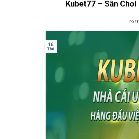
Kubet77 – Sân Chơi 
POST
16
Th6