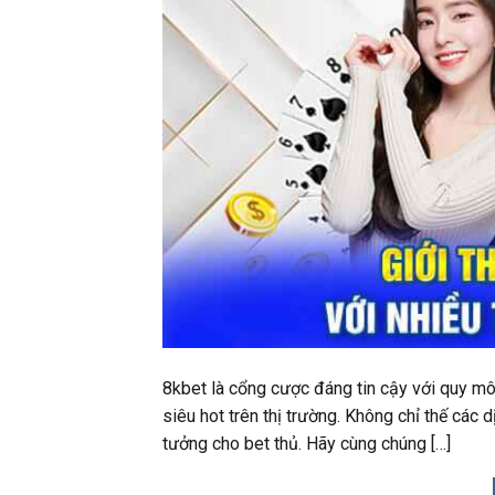
8kbet là cổng cược đáng tin cậy với quy m
siêu hot trên thị trường. Không chỉ thế các d
tưởng cho bet thủ. Hãy cùng chúng […]