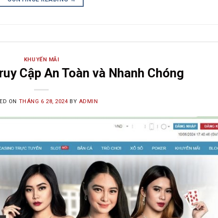
KHUYẾN MÃI
ruy Cập An Toàn và Nhanh Chóng
ED ON
THÁNG 6 28, 2024
BY
ADMIN