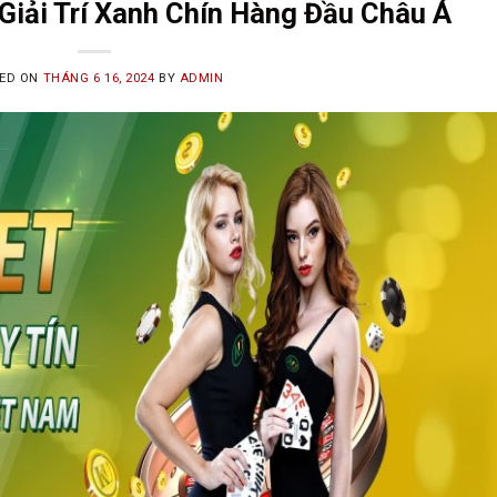
Giải Trí Xanh Chín Hàng Đầu Châu Á
ED ON
THÁNG 6 16, 2024
BY
ADMIN