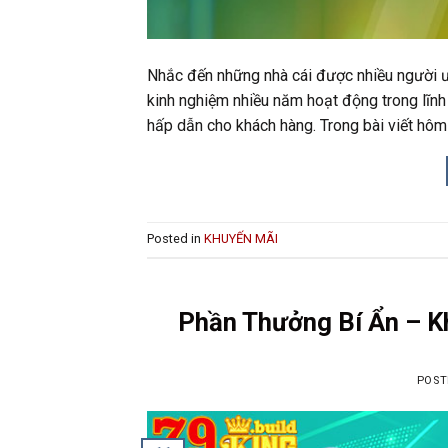
Nhắc đến những nhà cái được nhiều người ư
kinh nghiệm nhiều năm hoạt động trong lĩnh 
hấp dẫn cho khách hàng. Trong bài viết hôm 
Posted in
KHUYẾN MÃI
Phần Thưởng Bí Ẩn – K
POST