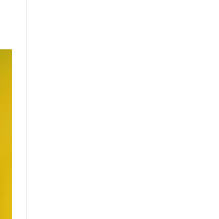
Hội
Viên