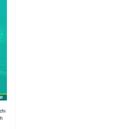
chi
nh