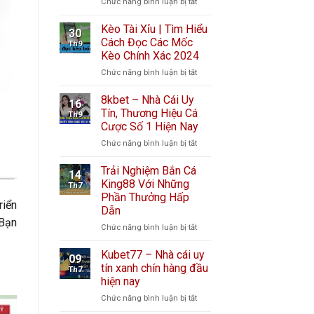
Giải
ở
Chức năng bình luận bị tắt
Trí
Thabet
Số
Với
Kèo Tài Xỉu | Tìm Hiểu
30
Một
Điều
Cách Đọc Các Mốc
Th9
Dành
Khoản
Kèo Chính Xác 2024
Cho
Cập
Game
ở
Chức năng bình luận bị tắt
Nhật
Thủ
Kèo
Mới
Tài
Trong
8kbet – Nhà Cái Uy
16
Xỉu
Chính
Tín, Thương Hiệu Cá
Th9
|
Sách
Cược Số 1 Hiện Nay
Tìm
Bảo
ở
Chức năng bình luận bị tắt
Hiểu
Mật
8kbet
Cách
–
Đọc
Trải Nghiệm Bắn Cá
14
Nhà
Các
King88 Với Những
Th7
Cái
Mốc
Phần Thưởng Hấp
Uy
Kèo
riển
Dẫn
Tín,
Chính
 Bạn
Thương
Xác
ở
Chức năng bình luận bị tắt
Hiệu
2024
Trải
Cá
Nghiệm
Kubet77 – Nhà cái uy
09
Cược
Bắn
tín xanh chín hàng đầu
Th7
Số
Cá
hiện nay
1
King88
Hiện
ở
Chức năng bình luận bị tắt
Với
Nay
Kubet77
Những