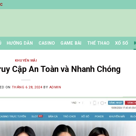
ỨC
Ủ
HƯỚNG DẪN
CASINO
GAME BÀI
THỂ THAO
XỔ SỐ
KHUYẾN MÃI
ruy Cập An Toàn và Nhanh Chóng
ED ON
THÁNG 6 28, 2024
BY
ADMIN