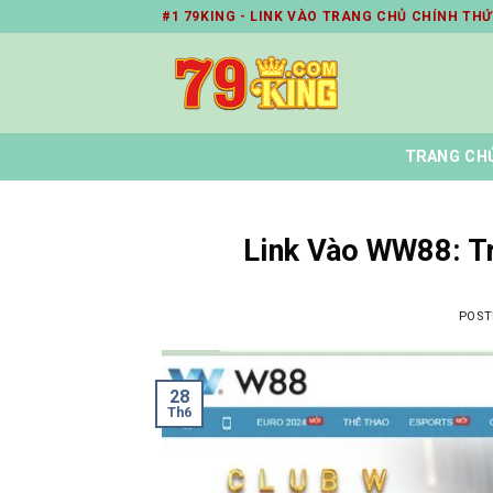
Skip
#1 79KING - LINK VÀO TRANG CHỦ CHÍNH TH
to
content
TRANG CH
Link Vào WW88: T
POST
28
Th6