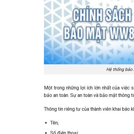
Hệ thống bảo 
Một trong những lợi ích lớn nhất của việc
bảo an toàn. Sự an toàn và bảo mật thông ti
Thông tin riêng tư của thành viên khai báo 
Tên;
Số điện thoại;