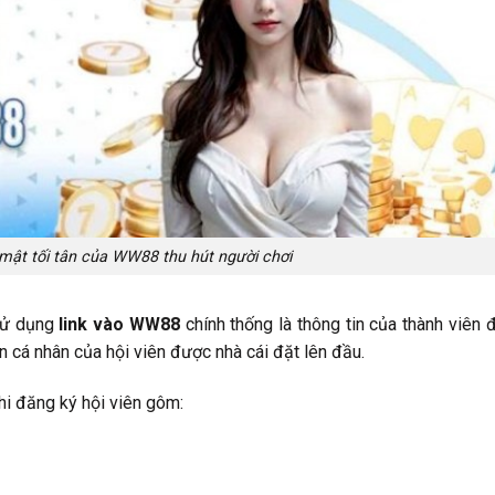
mật tối tân của WW88 thu hút người chơi
 sử dụng
link vào WW88
chính thống là thông tin của thành viên
n cá nhân của hội viên được nhà cái đặt lên đầu.
khi đăng ký hội viên gôm: