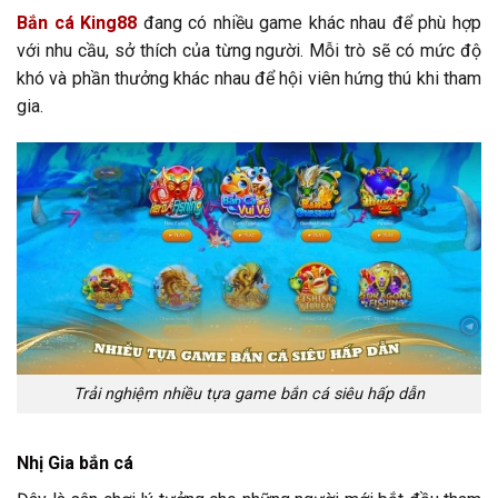
Bắn cá King88
đang có nhiều game khác nhau để phù hợp
với nhu cầu, sở thích của từng người. Mỗi trò sẽ có mức độ
khó và phần thưởng khác nhau để hội viên hứng thú khi tham
gia.
Trải nghiệm nhiều tựa game bắn cá siêu hấp dẫn
Nhị Gia bắn cá