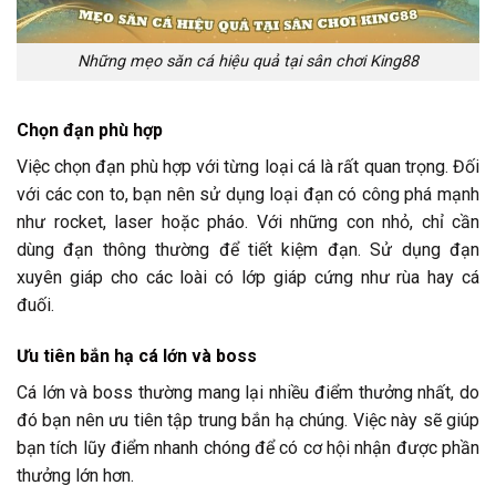
Những mẹo săn cá hiệu quả tại sân chơi King88
Chọn đạn phù hợp
Việc chọn đạn phù hợp với từng loại cá là rất quan trọng. Đối
với các con to, bạn nên sử dụng loại đạn có công phá mạnh
như rocket, laser hoặc pháo. Với những con nhỏ, chỉ cần
dùng đạn thông thường để tiết kiệm đạn. Sử dụng đạn
xuyên giáp cho các loài có lớp giáp cứng như rùa hay cá
đuối.
Ưu tiên bắn hạ cá lớn và boss
Cá lớn và boss thường mang lại nhiều điểm thưởng nhất, do
đó bạn nên ưu tiên tập trung bắn hạ chúng. Việc này sẽ giúp
bạn tích lũy điểm nhanh chóng để có cơ hội nhận được phần
thưởng lớn hơn.