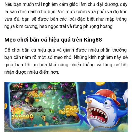
Nếu bạn muốn trải nghiệm cảm giác làm chủ đại dương, đây
là sân chơi dành cho bạn. Với mức cược vừa phải và độ khó
vừa đủ, bạn sẽ được bắn các loài đặc biệt như mập trắng,
ngựa kim cương, heo ngọc trai và rồng phượng hoàng.
Mẹo chơi bắn cá hiệu quả trên King88
Để chơi bắn cá hiệu quả và giành được nhiều phần thưởng,
bạn cần nắm rõ một số mẹo nhỏ. Những kinh nghiệm này sẽ
giúp bạn tối ưu hóa khả năng chiến thắng và tăng cơ hội
nhận được nhiều điểm hơn.