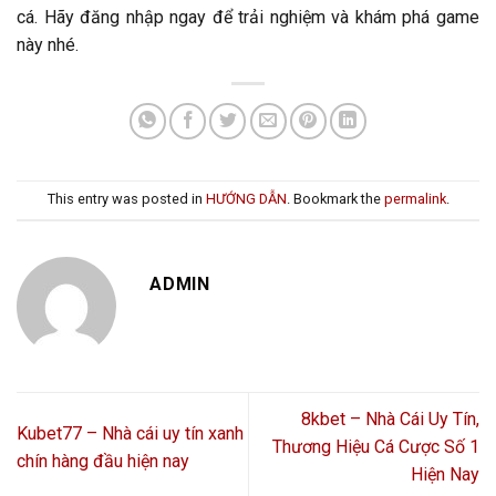
cá. Hãy đăng nhập ngay để trải nghiệm và khám phá game
này nhé.
This entry was posted in
HƯỚNG DẪN
. Bookmark the
permalink
.
ADMIN
8kbet – Nhà Cái Uy Tín,
Kubet77 – Nhà cái uy tín xanh
Thương Hiệu Cá Cược Số 1
chín hàng đầu hiện nay
Hiện Nay