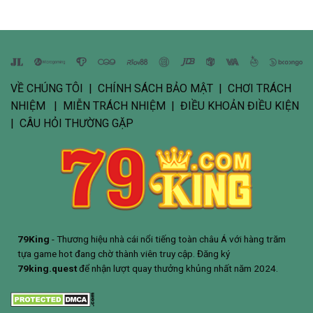
Ẩn
Và
Nào?
–
Con
Khám
Số
Phá
May
Ưu
Mắn
Đãi
Nào?
Bất
VỀ CHÚNG TÔI
|
CHÍNH SÁCH BẢO MẬT
|
CHƠI TRÁCH
Ngờ
Cho
NHIỆM
| MIỄN TRÁCH NHIỆM |
ĐIỀU KHOẢN ĐIỀU KIỆN
Hội
|
CÂU HỎI THƯỜNG GẶP
Viên
79King
- Thương hiệu nhà cái nổi tiếng toàn châu Á với hàng trăm
tựa game hot đang chờ thành viên truy cập. Đăng ký
79king.quest
để nhận lượt quay thưởng khủng nhất năm 2024.