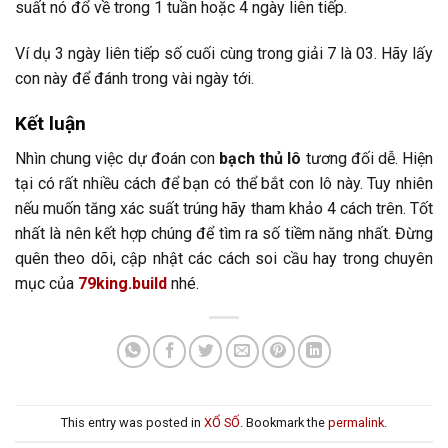
suất nó đổ về trong 1 tuần hoặc 4 ngày liên tiếp.
Ví dụ 3 ngày liên tiếp số cuối cùng trong giải 7 là 03. Hãy lấy
con này để đánh trong vài ngày tới.
Kết luận
Nhìn chung việc dự đoán con
bạch thủ lô
tương đối dễ. Hiện
tại có rất nhiều cách để bạn có thể bắt con lô này. Tuy nhiên
nếu muốn tăng xác suất trúng hãy tham khảo 4 cách trên. Tốt
nhất là nên kết hợp chúng để tìm ra số tiềm năng nhất. Đừng
quên theo dõi, cập nhật các cách soi cầu hay trong chuyên
mục của
79king.build
nhé.
This entry was posted in
XỔ SỐ
. Bookmark the
permalink
.