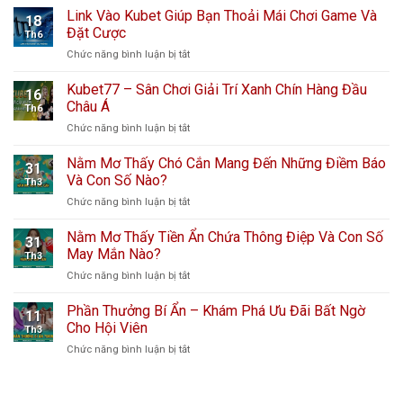
Hấp
Vào
Link Vào Kubet Giúp Bạn Thoải Mái Chơi Game Và
tín
Dẫn
18
WW88:
xanh
Đặt Cược
Th6
Truy
chín
ở
Chức năng bình luận bị tắt
Cập
hàng
Link
An
đầu
Vào
Toàn
Kubet77 – Sân Chơi Giải Trí Xanh Chín Hàng Đầu
hiện
16
Kubet
và
Châu Á
nay
Th6
Giúp
Nhanh
ở
Chức năng bình luận bị tắt
Bạn
Chóng
Kubet77
Thoải
–
Nằm Mơ Thấy Chó Cắn Mang Đến Những Điềm Báo
Mái
31
Sân
Chơi
Và Con Số Nào?
Th3
Chơi
Game
ở
Chức năng bình luận bị tắt
Giải
Và
Nằm
Trí
Đặt
Mơ
Nằm Mơ Thấy Tiền Ẩn Chứa Thông Điệp Và Con Số
Xanh
Cược
31
Thấy
Chín
May Mắn Nào?
Th3
Chó
Hàng
ở
Chức năng bình luận bị tắt
Cắn
Đầu
Nằm
Mang
Châu
Mơ
Phần Thưởng Bí Ẩn – Khám Phá Ưu Đãi Bất Ngờ
Đến
Á
11
Thấy
Những
Cho Hội Viên
Th3
Tiền
Điềm
ở
Chức năng bình luận bị tắt
Ẩn
Báo
Phần
Chứa
Và
Thưởng
Thông
Con
Bí
Điệp
Số