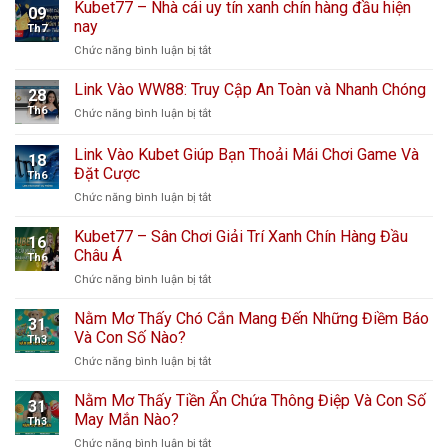
Nghiệm
Kubet77 – Nhà cái uy tín xanh chín hàng đầu hiện
Thương
Chính
09
Bắn
Hiệu
nay
Xác
Th7
Cá
Cá
2024
ở
Chức năng bình luận bị tắt
King88
Cược
Kubet77
Với
Số
–
Link Vào WW88: Truy Cập An Toàn và Nhanh Chóng
Những
1
28
Nhà
Phần
Hiện
Th6
ở
Chức năng bình luận bị tắt
cái
Thưởng
Nay
Link
uy
Hấp
Vào
Link Vào Kubet Giúp Bạn Thoải Mái Chơi Game Và
tín
Dẫn
18
WW88:
xanh
Đặt Cược
Th6
Truy
chín
ở
Chức năng bình luận bị tắt
Cập
hàng
Link
An
đầu
Vào
Toàn
Kubet77 – Sân Chơi Giải Trí Xanh Chín Hàng Đầu
hiện
16
Kubet
và
Châu Á
nay
Th6
Giúp
Nhanh
ở
Chức năng bình luận bị tắt
Bạn
Chóng
Kubet77
Thoải
–
Nằm Mơ Thấy Chó Cắn Mang Đến Những Điềm Báo
Mái
31
Sân
Chơi
Và Con Số Nào?
Th3
Chơi
Game
ở
Chức năng bình luận bị tắt
Giải
Và
Nằm
Trí
Đặt
Mơ
Nằm Mơ Thấy Tiền Ẩn Chứa Thông Điệp Và Con Số
Xanh
Cược
31
Thấy
Chín
May Mắn Nào?
Th3
Chó
Hàng
ở
Chức năng bình luận bị tắt
Cắn