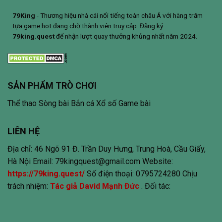
79King
- Thương hiệu nhà cái nổi tiếng toàn châu Á với hàng trăm
tựa game hot đang chờ thành viên truy cập. Đăng ký
79king.quest
để nhận lượt quay thưởng khủng nhất năm 2024.
SẢN PHẨM TRÒ CHƠI
Thể thao Sòng bài Bắn cá Xổ số Game bài
LIÊN HỆ
Địa chỉ: 46 Ngõ 91 Đ. Trần Duy Hưng, Trung Hoà, Cầu Giấy,
Hà Nội Email:
79kingquest@gmail.com
Website:
https://79king.quest/
Số điện thoại: 0795724280 Chịu
trách nhiệm:
Tác giả David Mạnh Đức
. Đối tác: