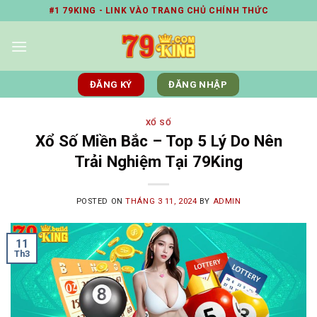
Skip
#1 79KING - LINK VÀO TRANG CHỦ CHÍNH THỨC
to
content
ĐĂNG KÝ
ĐĂNG NHẬP
XỔ SỐ
Xổ Số Miền Bắc – Top 5 Lý Do Nên
Trải Nghiệm Tại 79King
POSTED ON
THÁNG 3 11, 2024
BY
ADMIN
11
Th3