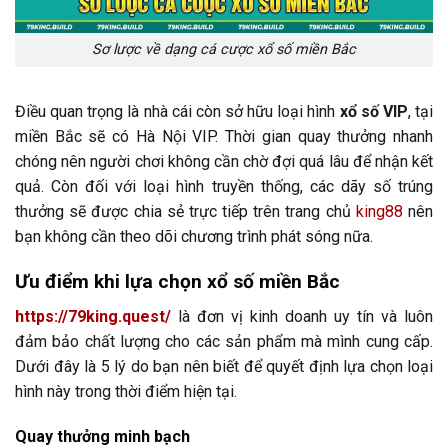
Sơ lược về dạng cá cược xổ số miền Bắc
Điều quan trọng là nhà cái còn sở hữu loại hình
xổ số VIP
, tại
miền Bắc sẽ có Hà Nội VIP. Thời gian quay thưởng nhanh
chóng nên người chơi không cần chờ đợi quá lâu để nhận kết
quả. Còn đối với loại hình truyền thống, các dãy số trúng
thưởng sẽ được chia sẻ trực tiếp trên trang chủ
king88
nên
bạn không cần theo dõi chương trình phát sóng nữa.
Ưu điểm khi lựa chọn xổ số miền Bắc
https://79king.quest/
là đơn vị kinh doanh uy tín và luôn
đảm bảo chất lượng cho các sản phẩm mà mình cung cấp.
Dưới đây là 5 lý do bạn nên biết để quyết định lựa chọn loại
hình này trong thời điểm hiện tại.
Quay thưởng minh bạch