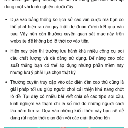
dụng một vài kinh nghiệm dưới đây:
Dựa vào bảng thống kê lịch sử các ván cược mà bạn có
thể phát hiện ra các quy luật dự đoán được kết quả ván
sau. Vậy nên cần thường xuyên quan sát mục này trên
website để không bỏ lỡ thời cơ vào tiền.
Hiện nay trên thị trường lưu hành khá nhiều công cụ soi
cầu chất lượng và dễ dàng sử dụng. Để nâng cao xác
suất thắng bạn có thể áp dụng những phần mềm này
nhưng lưu ý phải lựa chọn thật kỹ.
Thường xuyên truy cập vào các diễn đàn cao thủ cũng là
giải pháp tối ưu giúp người chơi cải thiện khả năng chốt
lô đề. Tại đây có nhiều bài viết chia sẻ các tips soi cầu,
kinh nghiệm và thậm chí là sổ mơ do những người chơi
lâu năm tìm ra. Dựa vào những kiến thức này bạn sẽ dễ
dàng rút ngắn thời gian đến với các giải thưởng lớn.