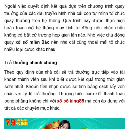
Ngoài việc quyết định kết quả dựa trên chương trình quay
thưởng của các đài truyền hình nhà cái còn tự mình tổ chức
quay thưởng trên hệ thống. Quá trình này được thực hiện
hoàn toàn nhờ hệ thống máy tính tự động nên chắc chắn
không có bất cứ trường hợp gian lận nào. Nhờ việc chủ động
quay
xổ số miền Bắc
nên nhà cái cũng thoải mái tổ chức
nhiều loại cược khác nhau.
Trả thưởng nhanh chóng
Theo quy định của nhà cái sẽ trả thưởng trực tiếp vào tài
khoản thành viên sau khi biết được kết quả trong thời gian
sớm nhất. Khoản tiền nhận được sẽ tính bằng cách lấy vốn
nhân với tỷ lệ trả thưởng. Thương hiệu cam kết thanh toán
sòng phẳng không chỉ với
xổ số king88
mà còn áp dụng với
tất cả các chuyên mục khác.